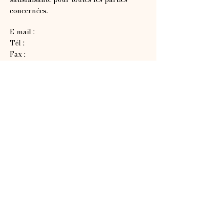
concernées.
E-mail :
Tél :
Fax :
Adresse :
Newsletter
E-mail
Abonnez vous