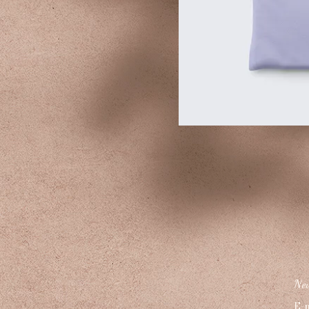
New
E-