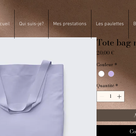
cueil
Qui suis-je?
Mes prestations
Les paulettes
B
Tote bag 
Prix
20,00 €
Couleur
*
Quantité
*
A
Co