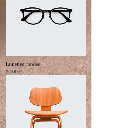
Lunettes rondes
Prix
80,00 €